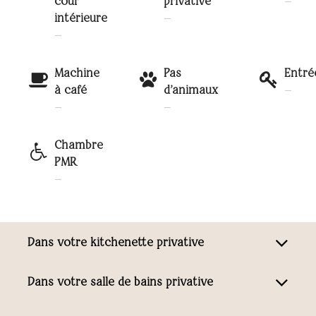
cour
privative
—
intérieure
—
—
Machine
Pas
Entré
à café
d'animaux
—
—
—
Chambre
PMR
—
Dans votre kitchenette privative
Dans votre salle de bains privative