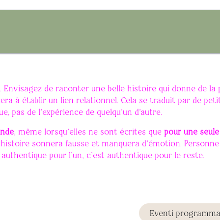
n
Cave
Business
Réception
Esperienze
Gift Card
. Envisagez de raconter une belle histoire qui donne de la 
era à établir un lien relationnel. Cela se traduit par de pe
e, pas de l'expérience de quelqu'un d'autre.
onde
, même lorsqu'elles ne sont écrites que
pour une seul
e histoire sonnera fausse et manquera d'émotion. Personne 
t authentique pour l'un, c'est authentique pour le reste.
Eventi programma